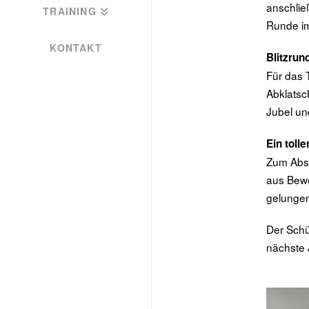
anschlie
TRAINING
Runde im
KONTAKT
Blitzru
Für das 
Abklatsc
Jubel un
Ein toll
Zum Absc
aus Bewe
gelungen
Der Schü
nächste 