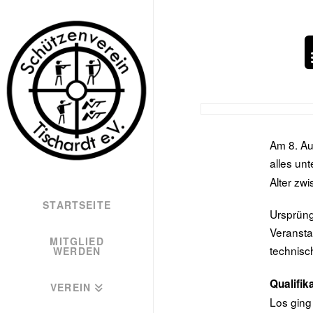
Am 8. Au
alles un
Alter zw
STARTSEITE
Ursprüng
Veransta
MITGLIED
technisc
WERDEN
Qualifik
VEREIN
Los ging